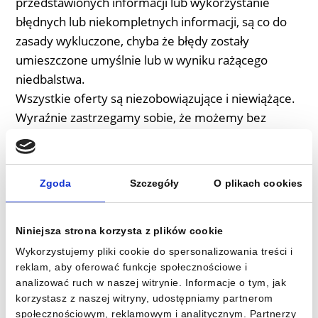
przedstawionych informacji lub wykorzystanie
błędnych lub niekompletnych informacji, są co do
zasady wykluczone, chyba że błędy zostały
umieszczone umyślnie lub w wyniku rażącego
niedbalstwa.
Wszystkie oferty są niezobowiązujące i niewiążące.
Wyraźnie zastrzegamy sobie, że możemy bez
specjalnej zapowiedzi zmieniać, uzupełniać lub
usuwać część stron lub całą ich zawartość lub
tymczasowo lub ostatecznie wstrzymać publikację.
Zgoda
Szczegóły
O plikach cookies
Powyższe wykluczenie odpowiedzialności cywilnej
stanowi część naszej oferty internetowej. Jeżeli
poszczególne sformułowania lub fragmenty tego
Niniejsza strona korzysta z plików cookie
tekstu nie są zgodne lub nie są w pełni zgodne z
Wykorzystujemy pliki cookie do spersonalizowania treści i
reklam, aby oferować funkcje społecznościowe i
aktualną sytuacją prawną, fakt ten nie wpływa na
analizować ruch w naszej witrynie. Informacje o tym, jak
ważność pozostałej części oświadczenia.
korzystasz z naszej witryny, udostępniamy partnerom
społecznościowym, reklamowym i analitycznym. Partnerzy