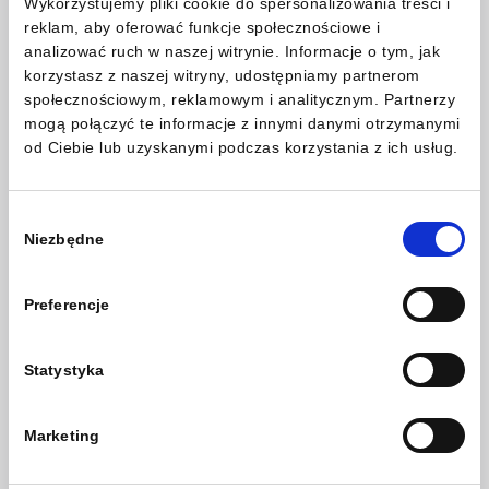
Wykorzystujemy pliki cookie do spersonalizowania treści i
reklam, aby oferować funkcje społecznościowe i
analizować ruch w naszej witrynie. Informacje o tym, jak
korzystasz z naszej witryny, udostępniamy partnerom
społecznościowym, reklamowym i analitycznym. Partnerzy
mogą połączyć te informacje z innymi danymi otrzymanymi
od Ciebie lub uzyskanymi podczas korzystania z ich usług.
Nasz kompleksowy serwis.
Wybór
Niezbędne
zgody
Twoja satysfakcja jest dla nas priorytetem. Zrobimy
wszystko aby czyszczenie Twoich części lub
Preferencje
Twoich pistoletów lakierniczych było dla Ciebie tak
proste, jak to tylko możliwe.
Statystyka
Dlatego stworzyliśmy kompleksową usługę, która
zawiera dopasowanie odpowiedniego urządzenia,
Marketing
odpowiedniego środka czyszczącego jak i utylizację