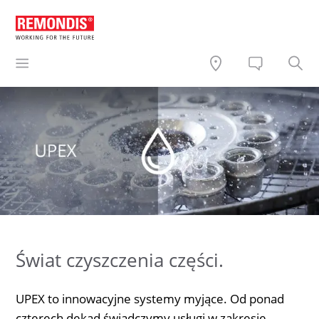
Świat czyszczenia części.
UPEX to innowacyjne systemy myjące. Od ponad
czterech dekad świadczymy usługi w zakresie