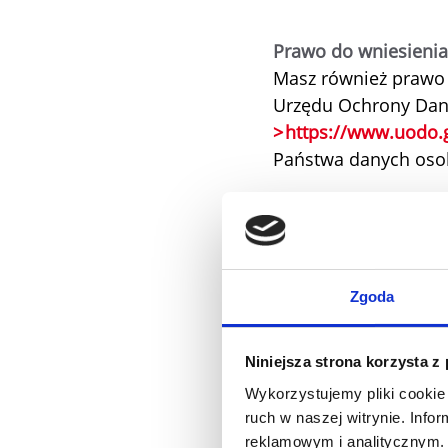
Prawo do wniesienia
Masz również prawo 
Urzędu Ochrony Dany
https://www.uodo.g
Państwa danych oso
Formularz kontaktow
W ramach komunikacji
internetowej formul
Zgoda
informacje dotycząc
dobrowolnych danyc
informacji:
Niniejsza strona korzysta z
Wykorzystujemy pliki cookie 
Firma
ruch w naszej witrynie. Inf
Forma grzecznościo
reklamowym i analitycznym. 