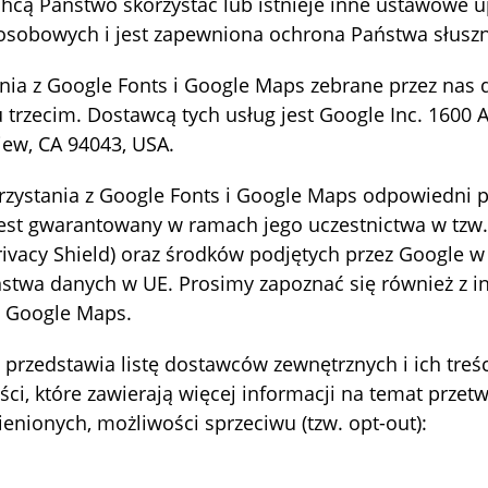
 chcą Państwo skorzystać lub istnieje inne ustawowe 
osobowych i jest zapewniona ochrona Państwa słuszn
ania z Google Fonts i Google Maps zebrane przez nas
 trzecim. Dostawcą tych usług jest Google Inc. 1600
ew, CA 94043, USA.
rzystania z Google Fonts i Google Maps odpowiedni
jest gwarantowany w ramach jego uczestnictwa w tzw.
rivacy Shield) oraz środków podjętych przez Google w
ństwa danych w UE. Prosimy zapoznać się również z 
i Google Maps.
 przedstawia listę dostawców zewnętrznych i ich treśc
ości, które zawierają więcej informacji na temat przet
ienionych, możliwości sprzeciwu (tzw. opt-out):