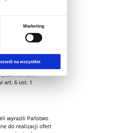
dłowo się do
Marketing
 pośrednictwem
y, czy można usunąć
lub potencjalnym
dane najpóźniej po
ezwól na wszystkie
howywania. Podstawę
Jeżeli kontakt
art. 6 ust. 1
li wyrazili Państwo
 do realizacji ofert