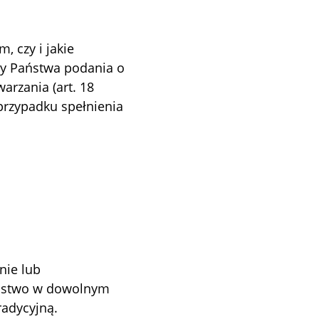
, czy i jakie
my Państwa podania o
arzania (art. 18
przypadku spełnienia
nie lub
aństwo w dowolnym
radycyjną.