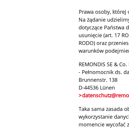
Prawa osoby, której
Na żądanie udzielimy
dotyczące Państwa d
usunięcie (art. 17 R
RODO) oraz przenies
warunków podejmiemy
REMONDIS SE & Co.
- Pełnomocnik ds. d
Brunnenstr. 138
D-44536 Lünen
datenschutz
@remo
Taka sama zasada obo
wykorzystanie dany
momencie wycofać ze