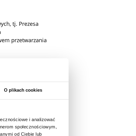
ch, tj. Prezesa
a
awem przetwarzania
 naszej stronie
ństwo zamawiać
O plikach cookies
 Oprócz
astępujących
ołecznościowe i analizować
artnerom społecznościowym,
anymi od Ciebie lub