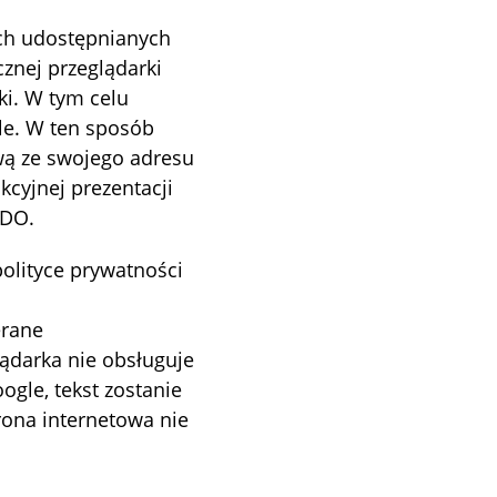
ych udostępnianych
znej przeglądarki
ki. W tym celu
le. W ten sposób
wą ze swojego adresu
kcyjnej prezentacji
ODO.
olityce prywatności
erane
lądarka nie obsługuje
gle, tekst zostanie
rona internetowa nie