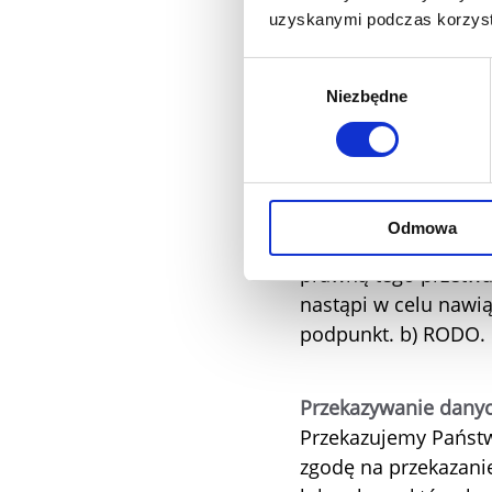
Nazwisko
uzyskanymi podczas korzysta
Adres e-mail
Wybór
Dane te są potrzebn
Niezbędne
zgody
Państwa zawracać i 
formularza kontakto
dane osobowe. Jeżeli
klientem albo jeżeli
Odmowa
180 dniach, o ile n
prawną tego przetwar
nastąpi w celu nawi
podpunkt. b) RODO.
Przekazywanie danyc
Przekazujemy Państw
zgodę na przekazanie