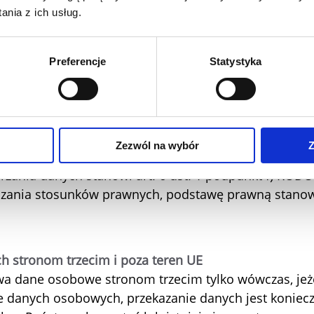
nia z ich usług.
e, abyśmy mogli zająć się Państwa zapytaniem, prawi
Preferencje
Statystyka
udzielać odpowiedzi. Zapytania przesyłane do nas za
wego zapisujemy jako e-mail i regularnie sprawdzam
 dane nie są potrzebne w ramach relacji z klientem 
 przeważa przeciwstawny interes klienta, usuwamy te 
Zezwól na wybór
Z
ie jest to sprzeczne z ustawowymi obowiązkami przec
zania danych stanowi art. 6 ust. 1 podpunkt f) RODO. 
ązania stosunków prawnych, podstawę prawną stanowi 
h stronom trzecim i poza teren UE
a dane osobowe stronom trzecim tylko wówczas, jeże
 danych osobowych, przekazanie danych jest konieczne