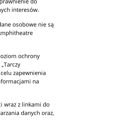
uprawnienie do
ych interesów.
 dane osobowe nie są
 Amphitheatre
 poziom ochrony
 „Tarczy
 celu zapewnienia
informacjami na
i wraz z linkami do
warzania danych oraz,