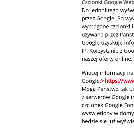
Czcionki Google Web
Do jednolitego wyśw
przez Google. Po wyw
wymagane czcionki in
używana przez Państ
Google uzyskuje inf
IP. Korzystanie z Goo
naszej oferty online
Więcej informacji n
Google:
https://www
Mogą Państwo tak ust
z serwerów Google (n
czcionek Google Font
wyświetlony w domyś
będzie się już wyśw