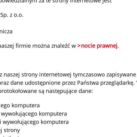
owiedzialnym za te strony internetowe jest
p. z o.o.
nicza
naszej firmie można znaleźć w
nocie prawnej
.
 z naszej strony internetowej tymczasowo zapisywane
oraz dane udostępnione przez Państwa przeglądarkę.
 protokołowane są następujące dane:
cego komputera
y wywołującego komputera
ki wywołującego komputera
j strony