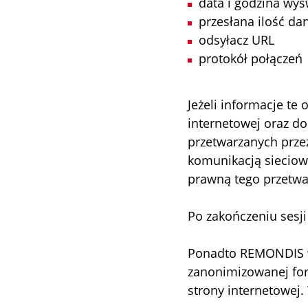
data i godzina wyś
przesłana ilość da
odsyłacz URL
protokół połączeń
Jeżeli informacje te
internetowej oraz d
przetwarzanych prze
komunikacją sieciową
prawną tego przetwar
Po zakończeniu sesji
Ponadto REMONDIS w
zanonimizowanej for
strony internetowej.