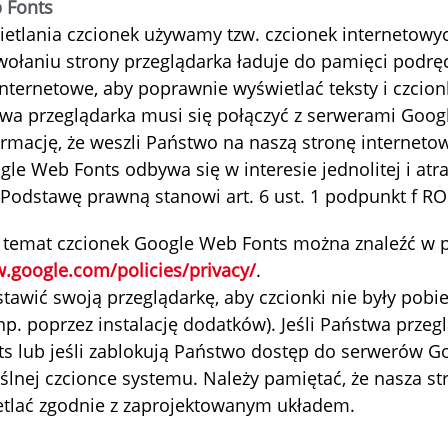
 Fonts
ietlania czcionek używamy tzw. czcionek internetow
ołaniu strony przeglądarka ładuje do pamięci podręc
ternetowe, aby poprawnie wyświetlać teksty i czcion
wa przeglądarka musi się połączyć z serwerami Goog
ormację, że weszli Państwo na naszą stronę interneto
gle Web Fonts odbywa się w interesie jednolitej i atra
. Podstawę prawną stanowi art. 6 ust. 1 podpunkt f R
a temat czcionek Google Web Fonts można znaleźć w p
.google.com/policies/privacy/
.
awić swoją przeglądarkę, aby czcionki nie były pobi
p. poprzez instalację dodatków). Jeśli Państwa przeg
s lub jeśli zablokują Państwo dostęp do serwerów Goo
lnej czcionce systemu. Należy pamiętać, że nasza st
ietlać zgodnie z zaprojektowanym układem.