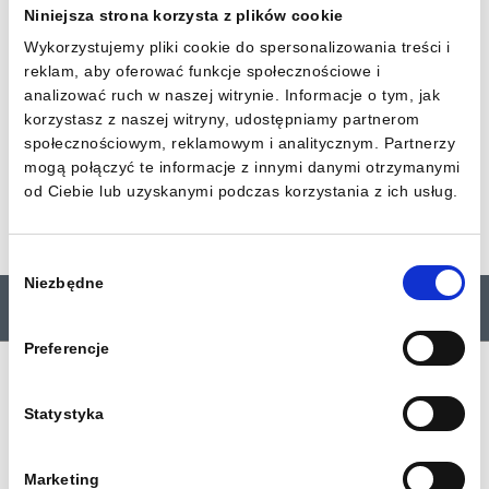
REMONDIS Medison Sp. z o.o.
zobacz więcej
Niniejsza strona korzysta z plików cookie
Wykorzystujemy pliki cookie do spersonalizowania treści i
reklam, aby oferować funkcje społecznościowe i
REMONDIS Medison Rzeszów Sp. z o.o.
analizować ruch w naszej witrynie. Informacje o tym, jak
zobacz więcej
korzystasz z naszej witryny, udostępniamy partnerom
społecznościowym, reklamowym i analitycznym. Partnerzy
mogą połączyć te informacje z innymi danymi otrzymanymi
REMONDIS Medison Chrzanów Sp. z o.o.
od Ciebie lub uzyskanymi podczas korzystania z ich usług.
zobacz więcej
Wybór
Niezbędne
zgody
Preferencje
REMONDIS Medison Sp. z o.o.
//
Przedsiębiorstwo z Grupy REMONDIS
Statystyka
Marketing