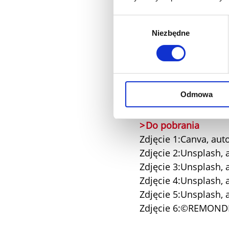
X-RAYCYCLING
Zdjęcie 1: Canva, au
Wybór
Zdjęcie 2: Canva, au
Niezbędne
zgody
Kariera
Zdjęcie 1: Pexels, a
Zdjęcie 2:©REMOND
Odmowa
Do pobrania
Zdjęcie 1:Canva, au
Zdjęcie 2:Unsplash,
Zdjęcie 3:Unsplash, 
Zdjęcie 4:Unsplash, 
Zdjęcie 5:Unsplash,
Zdjęcie 6:©REMOND