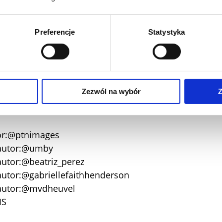
tor: @utah778
tor: @utah778
Preferencje
Statystyka
utor:@Andrea Piacquadio
IS
Zezwól na wybór
Z
tor:@ptnimages
 autor:@umby
autor:@beatriz_perez
autor:@gabriellefaithhenderson
 autor:@mvdheuvel
IS