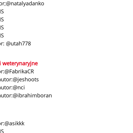
utor;@natalyadanko
IS
IS
IS
IS
or: @utah778
 weterynaryjne
tor:@FabrikaCR
autor:@jeshoots
autor:@nci
 autor:@ibrahimboran
or:@asikkk
IS