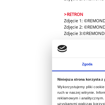
RETRON
Zdjęcie 1: ©REMOND
Zdjęcie 2: ©REMOND
Zdjęcie 3:©REMOND
RESPRAY
Zdjęcie 1:©REMOND
Zdjęcie 2:©REMOND
Zgoda
UPEX
Niniejsza strona korzysta z
Zdjęcie 1:©REMOND
Wykorzystujemy pliki cookie 
Zdjęcie 2:©REMOND
ruch w naszej witrynie. Inf
reklamowym i analitycznym. 
uzyskanymi podczas korzysta