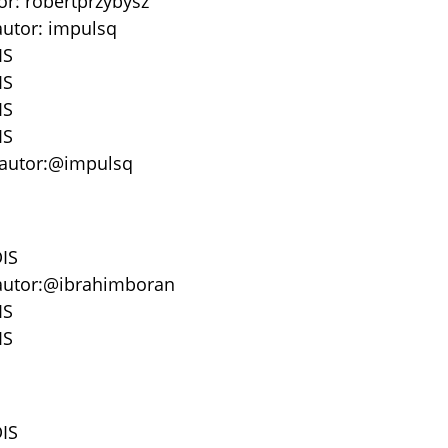
or: robertprzybysz
autor: impulsq
IS
IS
IS
IS
, autor:@impulsq
IS
 autor:@ibrahimboran
IS
IS
IS