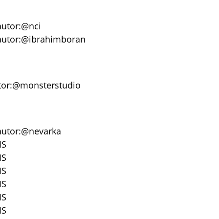
autor:@nci
 autor:@ibrahimboran
utor:@monsterstudio
 autor:@nevarka
IS
IS
IS
IS
IS
IS