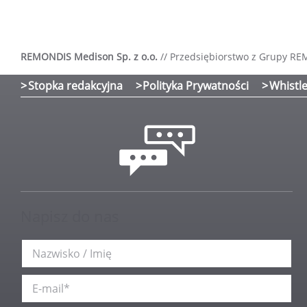
REMONDIS Medison Sp. z o.o.
//
Przedsiębiorstwo z Grupy R
Stopka redakcyjna
Polityka Prywatności
Whistle
Napisz do nas