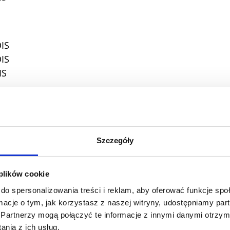
IS
IS
IS
IS
IS
Szczegóły
 plików cookie
IS
do spersonalizowania treści i reklam, aby oferować funkcje sp
IS
ormacje o tym, jak korzystasz z naszej witryny, udostępniamy p
Partnerzy mogą połączyć te informacje z innymi danymi otrzym
nia z ich usług.