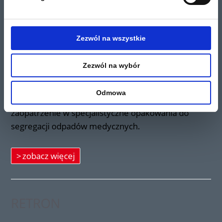
których gromadzenie powinno odbywać się
z zachowaniem odpowiednich środków ostrożności,
w specjalistycznych opakowaniach gwarantujących
Zezwól na wszystkie
bezpieczeństwo. Zapewniamy profesjonalną i
kompleksową obsługę, która obejmuje odbiór
Zezwól na wybór
odpadów medycznych, ich transport i
unieszkodliwienie w spalarni odpadów, zgodnie z
Odmowa
obowiązującymi przepisami prawa oraz
zaopatrzenie w specjalistyczne opakowania do
segregacji odpadów medycznych.
zobacz więcej
RETRON