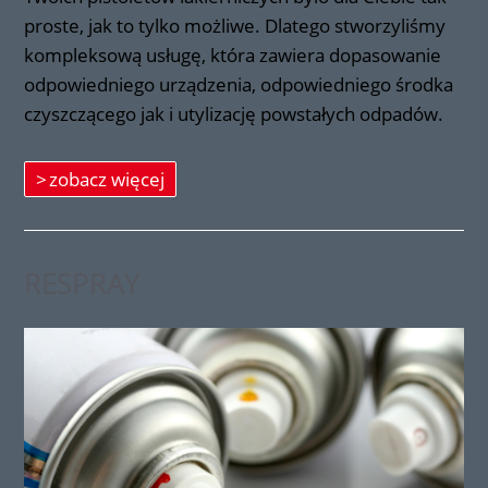
proste, jak to tylko możliwe. Dlatego stworzyliśmy
kompleksową usługę, która zawiera dopasowanie
odpowiedniego urządzenia, odpowiedniego środka
czyszczącego jak i utylizację powstałych odpadów.
zobacz więcej
RESPRAY