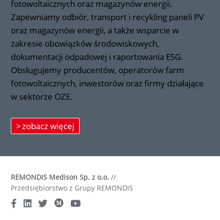
fotowoltaicznych oraz magazynów energii.
Zapewniamy odbiór, transport i recykling paneli PV
oraz magazynów energii, a także wsparcie w
zakresie obowiązków środowiskowych,
dokumentacji odpadowej i raportowania ESG.
Obsługujemy producentów, operatorów farm
fotowoltaicznych, inwestorów oraz firmy działające
w sektorze OZE.
zobacz więcej
REMONDIS Medison Sp. z o.o.
//
Przedsiębiorstwo z Grupy REMONDIS