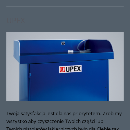
UPEX
Twoja satysfakcja jest dla nas priorytetem. Zrobimy
wszystko aby czyszczenie Twoich części lub
Twoich pistoletów lakierniczych było dla Ciebie tak