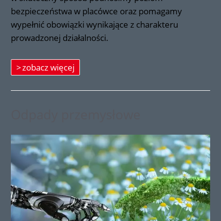
bezpieczeństwa w placówce oraz pomagamy
wypełnić obowiązki wynikające z charakteru
prowadzonej działalności.
zobacz więcej
Odpady przemysłowe