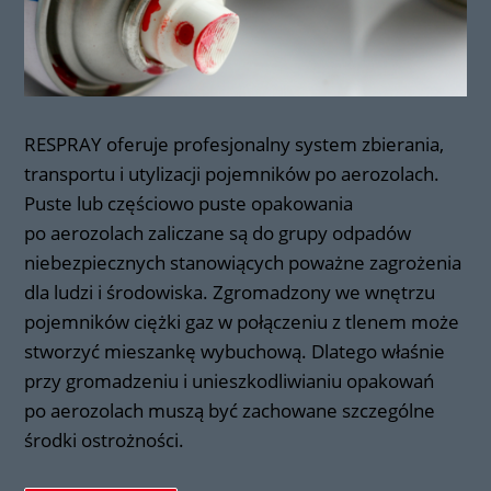
RESPRAY oferuje profesjonalny system zbierania,
transportu i utylizacji pojemników po aerozolach.
Puste lub częściowo puste opakowania
po aerozolach zaliczane są do grupy odpadów
niebezpiecznych stanowiących poważne zagrożenia
dla ludzi i środowiska. Zgromadzony we wnętrzu
pojemników ciężki gaz w połączeniu z tlenem może
stworzyć mieszankę wybuchową. Dlatego właśnie
przy gromadzeniu i unieszkodliwianiu opakowań
po aerozolach muszą być zachowane szczególne
środki ostrożności.