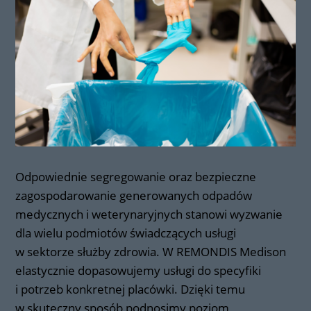
Odpowiednie segregowanie oraz bezpieczne
zagospodarowanie generowanych odpadów
medycznych i weterynaryjnych stanowi wyzwanie
dla wielu podmiotów świadczących usługi
w sektorze służby zdrowia. W REMONDIS Medison
elastycznie dopasowujemy usługi do specyfiki
i potrzeb konkretnej placówki. Dzięki temu
w skuteczny sposób podnosimy poziom